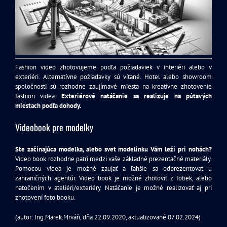
Fashion video zhotovujeme podľa požiadaviek v interiéri alebo v
exteriéri. Alternatívne požiadavky sú vítané. Hotel alebo showroom
spoločnosti sú rozhodne zaujímavé miesta na kreatívne zhotovenie
fashion videa.
Exteriérové natáčanie sa realizuje na pútavých
miestach podľa dohody.
Videobook pre modelky
Ste začínajúca modelka, alebo svet modelinku Vám leží pri nohách?
Video book rozhodne patrí medzi vaše základné prezentačné materiály.
Pomocou videa je možné zaujať a ľahšie sa odprezentovať u
zahraničných agentúr. Video book je možné zhotoviť z fotiek, alebo
natočením v ateliéri/exteriéry. Natáčanie je možné realizovať aj pri
zhotovení foto booku.
(autor: Ing.Marek.Mrváň, dňa
22.09.2020
, aktualizované 07.02.2024)