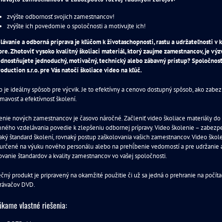
zvýšte odbornosť svojich zamestnancov!
zvýšte ich povedomie o spoločnosti a motivujte ich!
lávanie a odborná príprava je kľúčom k životaschopnosti, rastu a udržateľnosti v
ore. Zhotoviť vysoko kvalitný školiaci materiál, ktorý zaujme zamestnancov, je výz
dnostňujete jednoduchý, motivačný, technický alebo zábavný prístup? Spoločnos
oduction s.r.o. pre Vás natočí školiace video na kľúč.
o je ideálny spôsob pre výcvik. Je to efektívny a cenovo dostupný spôsob, ako zabez
ímavosť a efektívnosť školení.
enie nových zamestnancov je časovo náročné. Začleniť video školiace materiály do
mného vzdelávania povedie k zlepšeniu odbornej prípravy. Video školenie – zabezp
aký štandard školení, rovnaký postup zaškolovania vašich zamestnancov. Video škole
určené na výuku nového personálu alebo na prehĺbenie vedomostí a pre udržanie 
ovanie štandardov a kvality zamestnancov vo vašej spoločnosti.
čný produkt je pripravený na okamžité použitie či už sa jedná o prehranie na počíta
rávačov DVD.
kame vlastné riešenia: