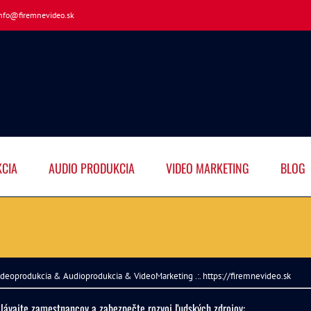
nfo@firemnevideo.sk
KCIA
AUDIO PRODUKCIA
VIDEO MARKETING
BLOG
lávajte zamestnancov a zabezpečte rozvoj ľudských zdrojov: