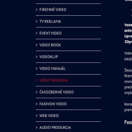
FIREMNÉ VIDEO
TV REKLAMA
Vzde
sekt
EVENT VIDEO
Upre
3Dpr
VIDEO BOOK
Vide
VIDEOKLIP
zauj
VIDEO MANUÁL
Škol
fire
VIDEO ŠKOLENIA
rovn
pred
ČASOZBERNÉ VIDEO
zvyš
FASHION VIDEO
Kone
preh
WEB VIDEO
Ponú
AUDIO PRODUKCIA