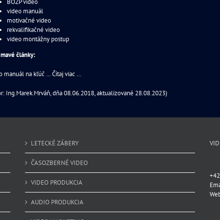
BOZP video
video manuál
motivačné video
rekvalifikačné video
video montážny postup
ímavé články:
o manuál na kľúč … Čítaj viac …
or: Ing.Marek.Mrváň, dňa 08.06.2018, aktualizované 28.08.2023)
LETECKÉ ZÁBERY
VI
ČASOZBERNÉ VIDEO
+42
VIDEO PRODUKCIA
Ema
We
AUDIO PRODUKCIA