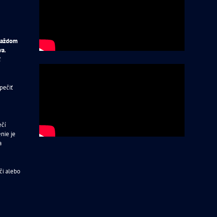
 každom
va.
ť
pečiť
ečí
nie je
a
či alebo