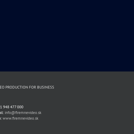
DEO PRODUCTION FOR BUSINESS
1 948 477 000
il:
info@firemnevideo.sk
b:
www.firemnevideo.sk